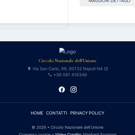
MAGGIORI DETTAGLI
Circolo Nazionale dell'Unione
Via San Carlo, 99, 80132 Napoli NA
+39 081 416346
HOME
CONTATTI
PRIVACY POLICY
© 2026 • Circolo Nazionale dell'Unione
Consenso cookie
•
Video Credits:
Manfredi Fronzoni